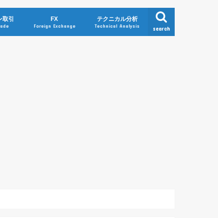
ン取引
FX
テクニカル分析
rade
Foreign Exchange
Technical Analysis
search