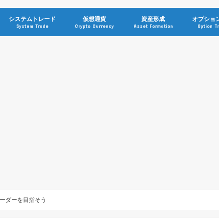
システムトレード
仮想通貨
資産形成
オプショ
System Trade
Crypto Currency
Asset Formation
Option T
ーダーを目指そう