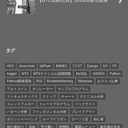
【BTC自動売買】201926取引結果
タグ
ADX
Anaconda
bitFlyer
BitMEX
CCXT
Django
EA
FX
logger
MT4
MT4テクニカル指標関数
MySQL
OANDA
Python
Python開発環境
RSI
RuntimeWarning
Windows
おススメ記事
アルトコイン
オシレーター
サンプルプログラム
ストキャスティクス
ストップ
チャート
テクニカル分析
トレンドフォロー
トレードプログラム
バックテスト
パターン分析
ファンダメンタル分析
ブレイクアウト
ボリンジャーバンド
ループイフダン
ローソク足
初心者
初心者向け
反転
手仕舞い
時間枠
書籍レビュー
確定拠出年金