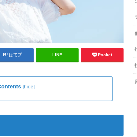
はてブ
LINE
Pocket
Contents
[
hide
]