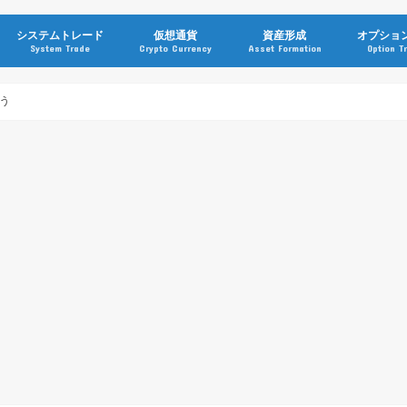
システムトレード
仮想通貨
資産形成
オプショ
System Trade
Crypto Currency
Asset Formation
Option T
う