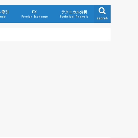
ン取引
FX
テクニカル分析
rade
Foreign Exchange
Technical Analysis
search