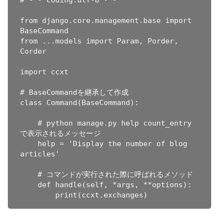
from django.core.management.base import 
BaseCommand

from ...models import Param, Porder, 
Corder

import ccxt

# BaseCommandを継承して作成

class Command(BaseCommand):

    # python manage.py help count_entry
で表示されるメッセージ

    help = 'Display the number of blog 
articles'

    # コマンドが実行された際に呼ばれるメソッド

    def handle(self, *args, **options):

        print(ccxt.exchanges)