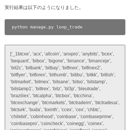
実行結果は以下のようになりました。
python manage.py loop_trade
[‘_1btcxe’, ‘acx’, ‘allcoin’, ‘anxpro’, ‘anybits’, ‘bcex’,
‘bequant’, ‘bibox’, ‘bigone’, ‘binance’, ‘binanceje’,
‘bit2c’, ‘bitbank’, ‘bitbay’, ‘bitfinex’, ‘bitfinex2’,
‘bitflyer’, ‘bitforex’, ‘bithumb’, ‘bitibu’, ‘bitkk’, ‘bitlish’,
‘bitmarket’, ‘bitmex’, ‘bitsane’, ‘bitso’, ‘bitstamp’,
‘bitstamp1’, ‘bittrex’, ‘bitz’, ‘bl3p’, ‘bleutrade’,
‘braziliex’, ‘btcalpha’, ‘btcbox’, ‘btcchina’,
‘btcexchange’, ‘btcmarkets’, ‘btctradeim’, ‘btctradeua’,
‘btcturk’, ‘buda’, ‘bxinth’, ‘ccex’, ‘cex’, ‘chbtc’,
‘chilebit’, ‘cobinhood’, ‘coinbase’, ‘coinbaseprime’,
‘coinbasepro’, ‘coincheck’, ‘coinegg’, ‘coinex’,