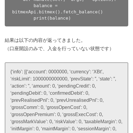
        balance = 
bitmexApi.bitmex().fetch_balance()

        print(balance)
結果は以下の内容が返ってきました。
（口座開設のみで、入金を行っていない状態です）
{‘info’: [{‘account’: 0000000, ‘currency’: ‘XBt’,
‘riskLimit’: 1000000000000, ‘prevState’: ”, ‘state’: ”,
‘action’: ”, ‘amount’: 0, ‘pendingCredit’: 0,
‘pendingDebit’: 0, ‘confirmedDebit’: 0,
‘prevRealisedPnl’: 0, ‘prevUnrealisedPnl’: 0,
‘grossComm’: 0, ‘grossOpenCost’: 0,
‘grossOpenPremium’: 0, ‘grossExecCost’: 0,
‘grossMarkValue’: 0, ‘riskValue’: 0, ‘taxableMargin’: 0,
‘initMargin’: 0, ‘maintMargin’: 0, ‘sessionMargin’: 0,