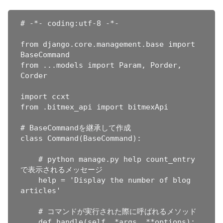
# -*- coding:utf-8 -*-

from django.core.management.base import 
BaseCommand

from ...models import Param, Porder, 
Corder

import ccxt

from .bitmex_api import bitmexApi

# BaseCommandを継承して作成

class Command(BaseCommand):

    # python manage.py help count_entry
で表示されるメッセージ

    help = 'Display the number of blog 
articles'

    # コマンドが実行された際に呼ばれるメソッド

    def handle(self, *args, **options):
