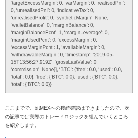
‘targetExcessMargin’: 0, ‘varMargin’: 0, ‘realisedPnl’:
0, ‘unrealisedPnl’: 0, ‘indicativeTax’: 0,
‘unrealisedProfit’: 0, ‘syntheticMargin’: None,
‘walletBalance’: 0, ‘marginBalance’: 0,
‘marginBalancePcnt’: 1, ‘marginLeverage’: 0,
‘marginUsedPcnt’: 0, ‘excessMargin’: 0,
‘excessMarginPcnt’: 1, ‘availableMargin’: 0,
‘withdrawableMargin’: 0, ‘timestamp’: ‘2019-05-
15T13:56:27.919Z’, ‘grossLastValue’: 0,
‘commission’: None}], ‘BTC’: {‘free’: 0.0, ‘used’: 0.0,
‘total’: 0.0}, ‘free’: {‘BTC’: 0.0}, ‘used’: {‘BTC’: 0.0},
‘total’: {‘BTC’: 0.0}}
ここまでで、bitMEXへの接続確認はできましたので、次
の記事では実際のトレードロジックを組んでいくところ
を紹介します。