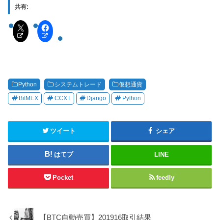
共有:
Python
システムトレード
仮想通貨
BitMEX
CCXT
Django
Python
ツイート
シェア
はてブ
LINE
Pocket
feedly
【BTC自動売買】201916取引結果