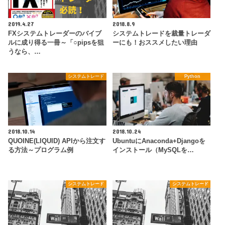
2019.4.27
2018.8.9
FXシステムトレーダーのバイブ
システムトレードを裁量トレーダ
ルに成り得る一冊～「○pipsを狙
ーにも！おススメしたい理由
うなら、…
システムトレード
Python
2018.10.14
2018.10.24
QUOINE(LIQUID) APIから注文す
UbuntuにAnaconda+Djangoを
る方法～プログラム例
インストール（MySQLを…
システムトレード
システムトレード