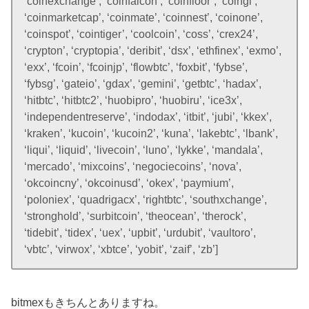
‘coinexchange’, ‘coinfalcon’, ‘coinfloor’, ‘coingi’,
‘coinmarketcap’, ‘coinmate’, ‘coinnest’, ‘coinone’,
‘coinspot’, ‘cointiger’, ‘coolcoin’, ‘coss’, ‘crex24’,
‘crypton’, ‘cryptopia’, ‘deribit’, ‘dsx’, ‘ethfinex’, ‘exmo’,
‘exx’, ‘fcoin’, ‘fcoinjp’, ‘flowbtc’, ‘foxbit’, ‘fybse’,
‘fybsg’, ‘gateio’, ‘gdax’, ‘gemini’, ‘getbtc’, ‘hadax’,
‘hitbtc’, ‘hitbtc2’, ‘huobipro’, ‘huobiru’, ‘ice3x’,
‘independentreserve’, ‘indodax’, ‘itbit’, ‘jubi’, ‘kkex’,
‘kraken’, ‘kucoin’, ‘kucoin2’, ‘kuna’, ‘lakebtc’, ‘lbank’,
‘liqui’, ‘liquid’, ‘livecoin’, ‘luno’, ‘lykke’, ‘mandala’,
‘mercado’, ‘mixcoins’, ‘negociecoins’, ‘nova’,
‘okcoincny’, ‘okcoinusd’, ‘okex’, ‘paymium’,
‘poloniex’, ‘quadrigacx’, ‘rightbtc’, ‘southxchange’,
‘stronghold’, ‘surbitcoin’, ‘theocean’, ‘therock’,
‘tidebit’, ‘tidex’, ‘uex’, ‘upbit’, ‘urdubit’, ‘vaultoro’,
‘vbtc’, ‘virwox’, ‘xbtce’, ‘yobit’, ‘zaif’, ‘zb’]
bitmexもきちんとありますね。