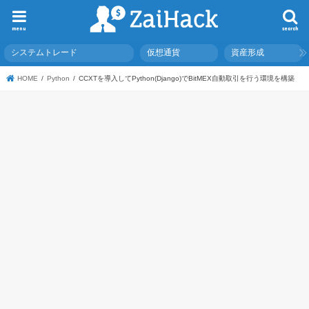
menu
search
システムトレード
仮想通貨
資産形成
HOME
Python
CCXTを導入してPython(Django)でBitMEX自動取引を行う環境を構築