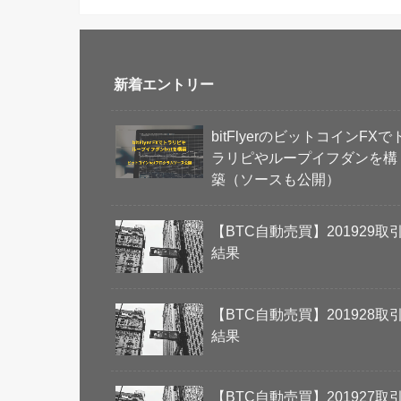
新着エントリー
bitFlyerのビットコインFXで
ラリピやループイフダンを構
築（ソースも公開）
【BTC自動売買】201929取
結果
【BTC自動売買】201928取
結果
【BTC自動売買】201927取