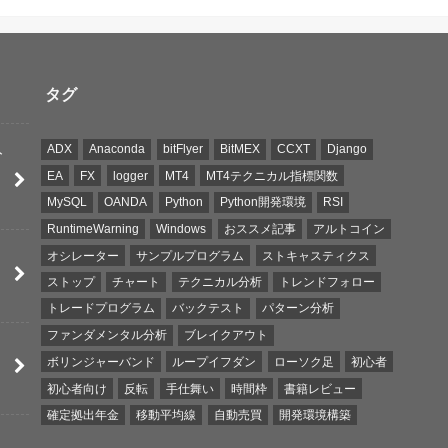
タグ
ADX
Anaconda
bitFlyer
BitMEX
CCXT
Django
ト
EA
FX
logger
MT4
MT4テクニカル指標関数
MySQL
OANDA
Python
Python開発環境
RSI
RuntimeWarning
Windows
おススメ記事
アルトコイン
オシレーター
サンプルプログラム
ストキャスティクス
引
ストップ
チャート
テクニカル分析
トレンドフォロー
トレードプログラム
バックテスト
パターン分析
ファンダメンタル分析
ブレイクアウト
引
ボリンジャーバンド
ループイフダン
ローソク足
初心者
初心者向け
反転
手仕舞い
時間枠
書籍レビュー
確定拠出年金
移動平均線
自動売買
開発環境構築
引