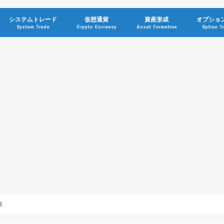
システムトレード
仮想通貨
資産形成
オプショ
System Trade
Crypto Currency
Asset Formation
Option T
果