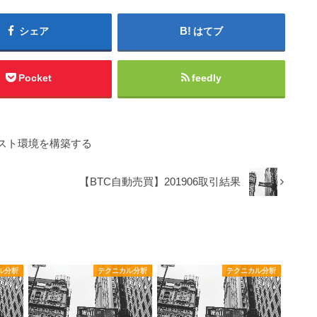
シェア
はてブ
Pocket
feedly
スト環境を構築する
【BTC自動売買】201906取引結果
ル分析
テクニカル分析
テクニカル分析